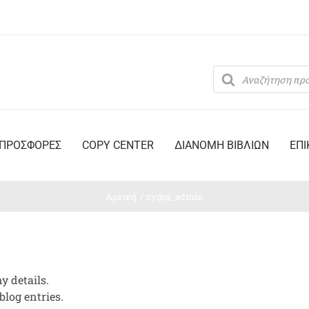
Products
search
ΠΡΟΣΦΟΡΕΣ
COPY CENTER
ΔΙΑΝΟΜΗ ΒΙΒΛΙΩΝ
ΕΠΙ
Αρχική
zygos_admin
y details.
blog entries.