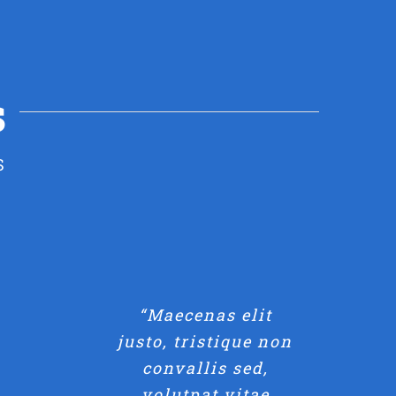
s
S
“Maecenas elit
justo, tristique non
convallis sed,
volutpat vitae