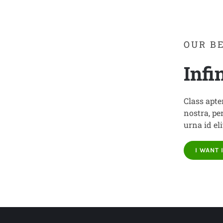
OUR B
Infi
Class apte
nostra, pe
urna id el
I WANT 