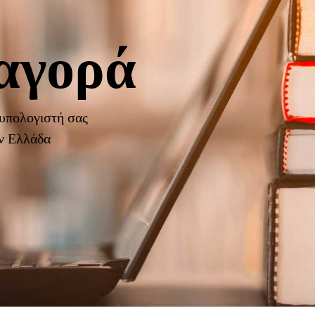
αγορά
 υπολογιστή σας
ην Ελλάδα