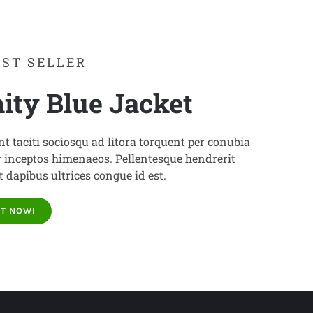
EST SELLER
nity Blue Jacket
nt taciti sociosqu ad litora torquent per conubia
r inceptos himenaeos. Pellentesque hendrerit
it dapibus ultrices congue id est.
IT NOW!