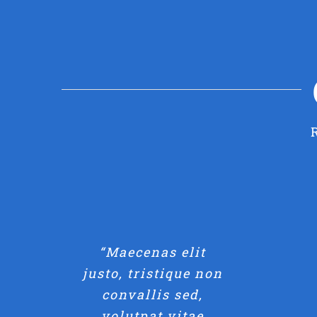
“Maecenas elit
justo, tristique non
convallis sed,
volutpat vitae