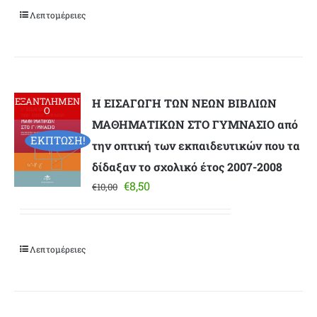
€30,00.
είναι:
Λεπτομέρειες
€25,50.
ΕΞΑΝΤΛΗΜΕΝ
Η ΕΙΣΑΓΩΓΗ ΤΩΝ ΝΕΩΝ ΒΙΒΛΙΩΝ
Ο
ΜΑΘΗΜΑΤΙΚΩΝ ΣΤΟ ΓΥΜΝΑΣΙΟ από
ΕΚΠΤΩΣΗ!
την οπτική των εκπαιδευτικών που τα
δίδαξαν το σχολικό έτος 2007-2008
Original
Η
€
8,50
€
10,00
price
τρέχουσα
was:
τιμή
€10,00.
είναι:
Λεπτομέρειες
€8,50.