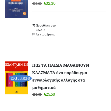
Original
Η
€
32,30
€
38,00
price
τρέχουσα
was:
τιμή
€38,00.
είναι:
Προσθήκη στο
€32,30.
καλάθι
Λεπτομέρειες
ΕΞΑΝΤΛΗΜΕΝ
ΠΩΣ ΤΑ ΠΑΙΔΙΑ ΜΑΘΑΙΝΟΥΝ
Ο
ΚΛΑΣΜΑΤΑ ένα παράδειγμα
ΕΚΠΤΩΣΗ!
εννοιολογικής αλλαγής στα
μαθηματικά
Original
Η
€
25,50
€
30,00
price
τρέχουσα
was:
τιμή