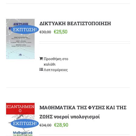
ΔΙΚΤΥΑΚΗ ΒΕΛΤΙΣΤΟΠΟΙΗΣΗ
ΕΚΠΤΩΣΗ!
Original
Η
€
25,50
€
30,00
price
τρέχουσα
was:
τιμή
€30,00.
είναι:
Προσθήκη στο
€25,50.
καλάθι
Λεπτομέρειες
ΕΞΑΝΤΛΗΜΕΝ
ΜΑΘΗΜΑΤΙΚΑ ΤΗΣ ΦΥΣΗΣ ΚΑΙ ΤΗΣ
Ο
ΖΩΗΣ νοεροί υπολογισμοί
ΕΚΠΤΩΣΗ!
Original
Η
€
28,90
€
34,00
price
τρέχουσα