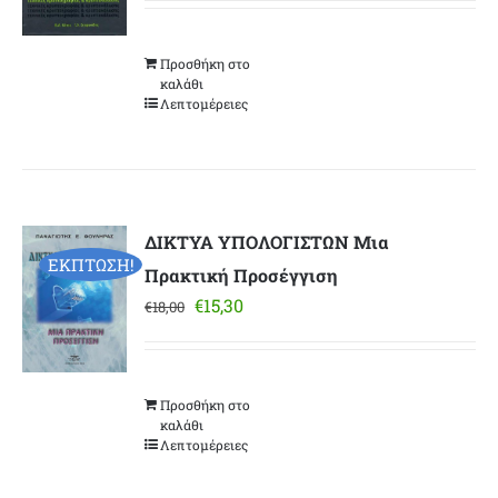
was:
τιμή
€40,00.
είναι:
Προσθήκη στο
€34,00.
καλάθι
Λεπτομέρειες
ΔΙΚΤΥΑ ΥΠΟΛΟΓΙΣΤΩΝ Μια
ΕΚΠΤΩΣΗ!
Πρακτική Προσέγγιση
Original
Η
€
15,30
€
18,00
price
τρέχουσα
was:
τιμή
€18,00.
είναι:
Προσθήκη στο
€15,30.
καλάθι
Λεπτομέρειες