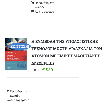
Προσθήκη στο
€53,55.
καλάθι
Λεπτομέρειες
Η ΣΥΜΒΟΛΗ ΤΗΣ ΥΠΟΛΟΓΙΣΤΙΚΗΣ
ΕΚΠΤΩΣΗ!
ΤΕΧΝΟΛΟΓΙΑΣ ΣΤΗ ΔΙΔΑΣΚΑΛΙΑ ΤΩΝ
ΑΤΟΜΩΝ ΜΕ ΕΙΔΙΚΕΣ ΜΑΘΗΣΙΑΚΕΣ
ΔΥΣΧΕΡΕΙΕΣ
Original
Η
€
15,30
€
18,00
price
τρέχουσα
was:
τιμή
€18,00.
είναι:
Προσθήκη στο
€15,30.
καλάθι
Λεπτομέρειες