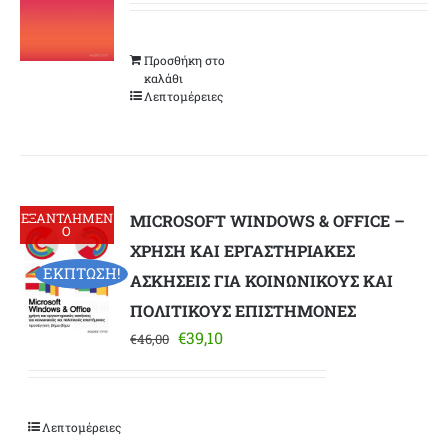
was:
τιμή
€35,00.
είναι:
Προσθήκη στο
€29,75.
καλάθι
Λεπτομέρειες
ΕΞΑΝΤΛΗΜΕΝ
MICROSOFT WINDOWS & OFFICE –
Ο
ΧΡΗΣΗ ΚΑΙ ΕΡΓΑΣΤΗΡΙΑΚΕΣ
ΕΚΠΤΩΣΗ!
ΑΣΚΗΣΕΙΣ ΓΙΑ ΚΟΙΝΩΝΙΚΟΥΣ ΚΑΙ
ΠΟΛΙΤΙΚΟΥΣ ΕΠΙΣΤΗΜΟΝΕΣ
Original
Η
€
39,10
€
46,00
price
τρέχουσα
was:
τιμή
€46,00.
είναι:
Λεπτομέρειες
€39,10.