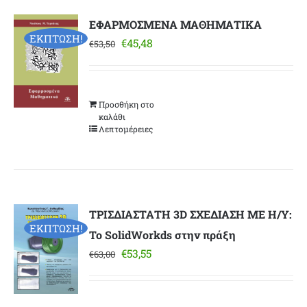
ΕΦΑΡΜΟΣΜΕΝΑ ΜΑΘΗΜΑΤΙΚΑ
ΕΚΠΤΩΣΗ!
Original
Η
€
45,48
€
53,50
price
τρέχουσα
was:
τιμή
€53,50.
είναι:
Προσθήκη στο
€45,48.
καλάθι
Λεπτομέρειες
ΤΡΙΣΔΙΑΣΤΑΤΗ 3D ΣΧΕΔΙΑΣΗ ΜΕ Η/Υ:
ΕΚΠΤΩΣΗ!
Το SolidWorkds στην πράξη
Original
Η
€
53,55
€
63,00
price
τρέχουσα
was:
τιμή
€63,00.
είναι: