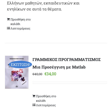
Ελλήνων μαθητών, εκπαιδευτικών και
ενηλίκων σε αυτά τα θέματα.
Προσθήκη στο
καλάθι
Λεπτομέρειες
ΓΡΑΜΜΙΚΟΣ ΠΡΟΓΡΑΜΜΑΤΙΣΜΟΣ
ΕΚΠΤΩΣΗ!
Μια Προσέγγιση με Matlab
Original
Η
€
34,00
€
40,00
price
τρέχουσα
was:
τιμή
€40,00.
είναι:
Προσθήκη στο
€34,00.
καλάθι
Λεπτομέρειες