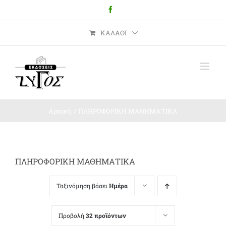
Μετάβαση
Facebook
στο
περιεχόμενο
ΚΑΛΆΘΙ
Αρχική
ΠΛΗΡΟΦΟΡΙΚΗ ΜΑΘΗΜΑΤΙΚΑ
ΠΛΗΡΟΦΟΡΙΚΗ ΜΑΘΗΜΑΤΙΚΑ
Ταξινόμηση βάσει
Ημέρα
Προβολή
32 προϊόντων