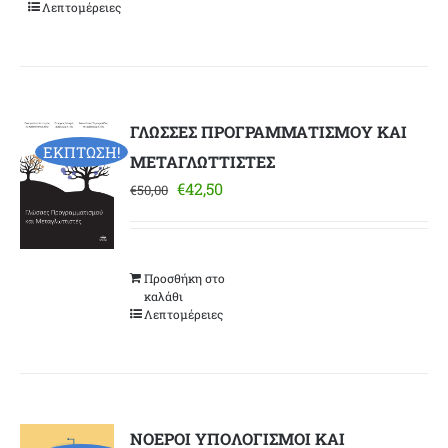
Λεπτομέρειες
ΓΛΩΣΣΕΣ ΠΡΟΓΡΑΜΜΑΤΙΣΜΟΥ ΚΑΙ
ΕΚΠΤΩΣΗ!
ΜΕΤΑΓΛΩΤΤΙΣΤΕΣ
Original
Η
€
42,50
€
50,00
price
τρέχουσα
was:
τιμή
€50,00.
είναι:
Προσθήκη στο
€42,50.
καλάθι
Λεπτομέρειες
ΝΟΕΡΟΙ ΥΠΟΛΟΓΙΣΜΟΙ ΚΑΙ