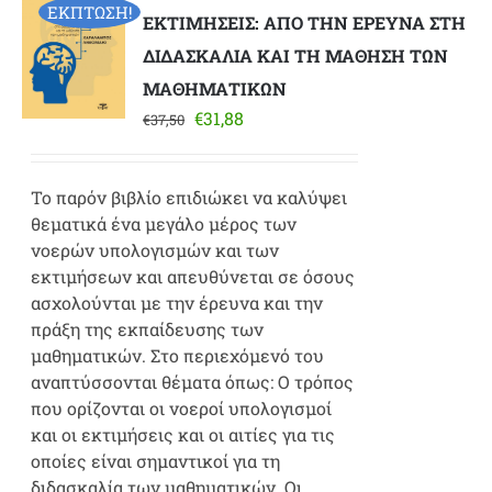
ΕΚΠΤΩΣΗ!
ΕΚΤΙΜΗΣΕΙΣ: ΑΠΟ ΤΗΝ ΕΡΕΥΝΑ ΣΤΗ
ΔΙΔΑΣΚΑΛΙΑ ΚΑΙ ΤΗ ΜΑΘΗΣΗ ΤΩΝ
ΜΑΘΗΜΑΤΙΚΩΝ
Original
Η
€
31,88
€
37,50
price
τρέχουσα
was:
τιμή
€37,50.
είναι:
Το παρόν βιβλίο επιδιώκει να καλύψει
€31,88.
θεματικά ένα μεγάλο μέρος των
νοερών υπολογισμών και των
εκτιμήσεων και απευθύνεται σε όσους
ασχολούνται με την έρευνα και την
πράξη της εκπαίδευσης των
μαθηματικών. Στο περιεχόμενό του
αναπτύσσονται θέματα όπως: Ο τρόπος
που ορίζονται οι νοεροί υπολογισμοί
και οι εκτιμήσεις και οι αιτίες για τις
οποίες είναι σημαντικοί για τη
διδασκαλία των μαθηματικών. Οι