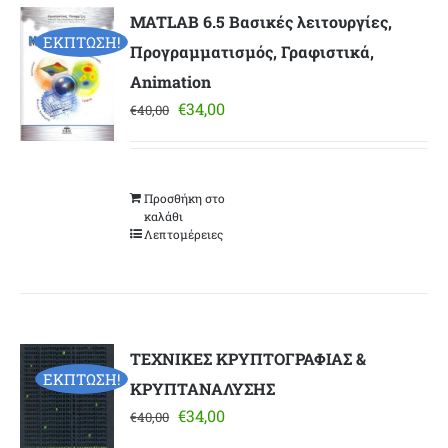
MATLAB 6.5 Βασικές λειτουργίες,
ΕΚΠΤΩΣΗ!
Προγραμματισμός, Γραφιστικά,
Animation
Original
Η
€
34,00
€
40,00
price
τρέχουσα
was:
τιμή
€40,00.
είναι:
Προσθήκη στο
€34,00.
καλάθι
Λεπτομέρειες
ΤΕΧΝΙΚΕΣ ΚΡΥΠΤΟΓΡΑΦΙΑΣ &
ΕΚΠΤΩΣΗ!
ΚΡΥΠΤΑΝΑΛΥΣΗΣ
Original
Η
€
34,00
€
40,00
price
τρέχουσα