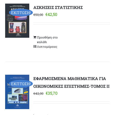
ΑΣΚΗΣΕΙΣ ΣΤΑΤΙΣΤΙΚΗΣ
ΕΚΠΤΩΣΗ!
Original
Η
€
42,50
€
50,00
price
τρέχουσα
was:
τιμή
€50,00.
είναι:
Προσθήκη στο
€42,50.
καλάθι
Λεπτομέρειες
ΕΦΑΡΜΟΣΜΕΝΑ ΜΑΘΗΜΑΤΙΚΑ ΓΙΑ
ΕΚΠΤΩΣΗ!
ΟΙΚΟΝΟΜΙΚΕΣ ΕΠΙΣΤΗΜΕΣ-ΤΟΜΟΣ ΙΙ
Original
Η
€
35,70
€
42,00
price
τρέχουσα
was:
τιμή
€42,00.
είναι: