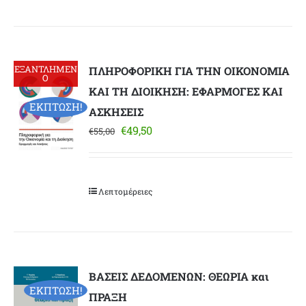
ΕΞΑΝΤΛΗΜΕΝ
ΠΛΗΡΟΦΟΡΙΚΗ ΓΙΑ ΤΗΝ ΟΙΚΟΝΟΜΙΑ
Ο
ΚΑΙ ΤΗ ΔΙΟΙΚΗΣΗ: ΕΦΑΡΜΟΓΕΣ ΚΑΙ
ΕΚΠΤΩΣΗ!
ΑΣΚΗΣΕΙΣ
Original
Η
€
49,50
€
55,00
price
τρέχουσα
was:
τιμή
€55,00.
είναι:
Λεπτομέρειες
€49,50.
ΒΑΣΕΙΣ ΔΕΔΟΜΕΝΩΝ: ΘΕΩΡΙΑ και
ΕΚΠΤΩΣΗ!
ΠΡΑΞΗ