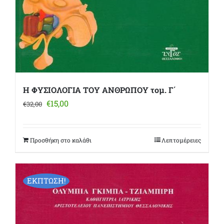
Η ΦΥΣΙΟΛΟΓΙΑ ΤΟΥ ΑΝΘΡΩΠΟΥ τομ. Γ΄
Original
Η
€
15,00
€
32,00
price
τρέχουσα
was:
τιμή
€32,00.
είναι:
Προσθήκη στο καλάθι
Λεπτομέρειες
€15,00.
ΕΚΠΤΩΣΗ!