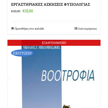
ΕΡΓΑΣΤΗΡΙΑΚΕΣ ΑΣΚΗΣΕΙΣ ΦΥΣΙΟΛΟΓΙΑΣ
Original
Η
€
15,00
€
30,00
price
τρέχουσα
was:
τιμή
€30,00.
είναι:
Προσθήκη στο καλάθι
Λεπτομέρειες
€15,00.
ΕΞΑΝΤΛΗΜΕΝΟ
ΕΚΠΤΩΣΗ!