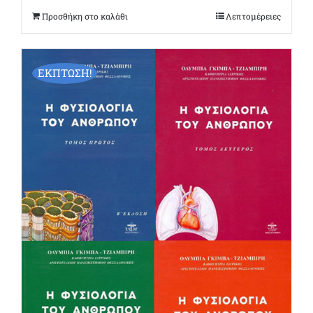
€28,00.
είναι:
Προσθήκη στο καλάθι
Λεπτομέρειες
€26,50.
ΕΚΠΤΩΣΗ!