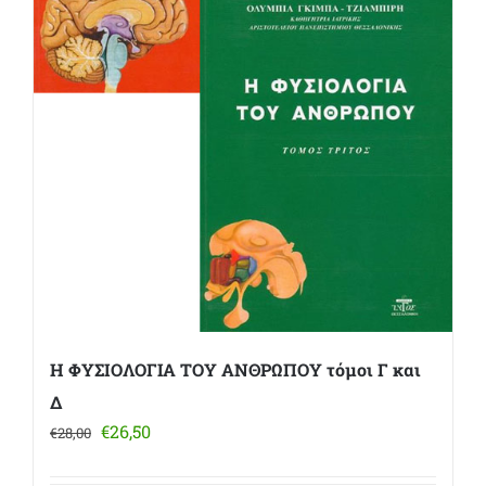
Η ΦΥΣΙΟΛΟΓΙΑ ΤΟΥ ΑΝΘΡΩΠΟΥ τόμοι Γ και
Δ
Original
Η
€
26,50
€
28,00
price
τρέχουσα
was:
τιμή