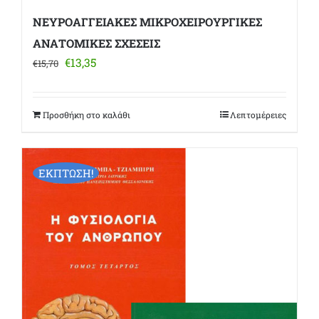
ΝΕΥΡΟΑΓΓΕΙΑΚΕΣ ΜΙΚΡΟΧΕΙΡΟΥΡΓΙΚΕΣ
ΑΝΑΤΟΜΙΚΕΣ ΣΧΕΣΕΙΣ
Original
Η
€
13,35
€
15,70
price
τρέχουσα
was:
τιμή
€15,70.
είναι:
Προσθήκη στο καλάθι
Λεπτομέρειες
€13,35.
ΕΚΠΤΩΣΗ!