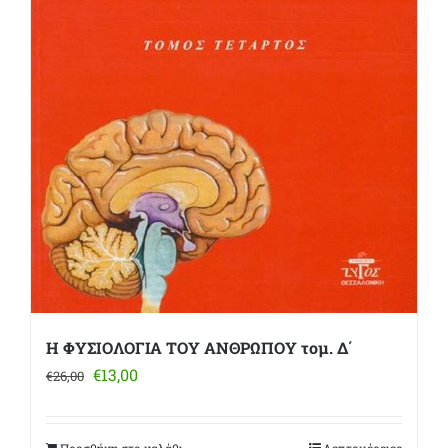
Η ΦΥΣΙΟΛΟΓΙΑ ΤΟΥ ΑΝΘΡΩΠΟΥ τομ. Δ΄
Original
Η
€
13,00
€
26,00
price
τρέχουσα
was:
τιμή
€26,00.
είναι: