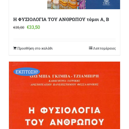
Η ΦΥΣΙΟΛΟΓΙΑ ΤΟΥ ΑΝΘΡΩΠΟΥ τόμοι Α, Β
Original
Η
€
33,50
€
35,00
price
τρέχουσα
was:
τιμή
€35,00.
είναι:
Προσθήκη στο καλάθι
Λεπτομέρειες
€33,50.
ΕΚΠΤΩΣΗ!