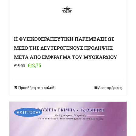
Η ΦΥΣΙΚΟΘΕΡΑΠΕΥΤΙΚΗ ΠΑΡΕΜΒΑΣΗ ΩΣ
ΜΕΣΟ ΤΗΣ ΔΕΥΤΕΡΟΓΕΝΟΥΣ ΠΡΟΛΗΨΗΣ
ΜΕΤΑ ΑΠΟ ΕΜΦΡΑΓΜΑ ΤΟΥ ΜΥΟΚΑΡΔΙΟΥ
Original
Η
€
12,75
€
15,00
price
τρέχουσα
was:
τιμή
€15,00.
είναι:
Προσθήκη στο καλάθι
Λεπτομέρειες
€12,75.
ΕΚΠΤΩΣΗ!