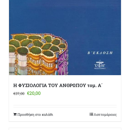
Η ΦΥΣΙΟΛΟΓΙΑ ΤΟΥ ΑΝΘΡΩΠΟΥ τομ. Α΄
Original
Η
€
20,00
€
37,00
price
τρέχουσα
was:
τιμή
€37,00.
είναι:
Προσθήκη στο καλάθι
Λεπτομέρειες
€20,00.