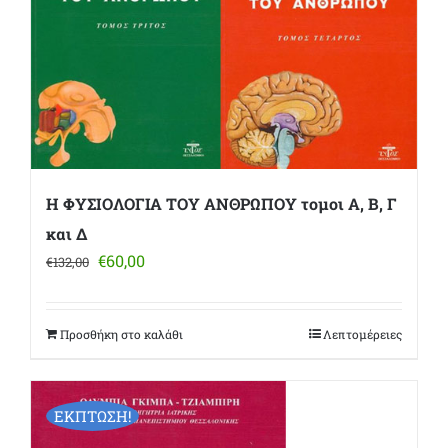
Η ΦΥΣΙΟΛΟΓΙΑ ΤΟΥ ΑΝΘΡΩΠΟΥ τομοι Α, Β, Γ
και Δ
Original
Η
€
60,00
€
132,00
price
τρέχουσα
was:
τιμή
€132,00.
είναι:
Προσθήκη στο καλάθι
Λεπτομέρειες
€60,00.
ΕΚΠΤΩΣΗ!