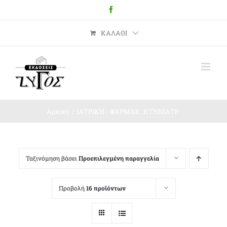
Μετάβαση
Facebook
στο
περιεχόμενο
ΚΑΛΆΘΙ
Αρχική
ΙΑΤΡΙΚΗ - ΦΑΡΜΑΚ. ΚΤΗΝΙΑΤΡ.
Ταξινόμηση βάσει
Προεπιλεγμένη παραγγελία
Προβολή
16 προϊόντων