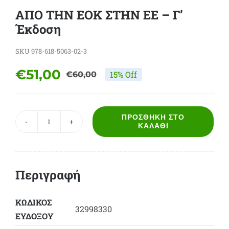
ΑΠΟ ΤΗΝ ΕΟΚ ΣΤΗΝ ΕΕ – Γ’
Έκδοση
SKU
978-618-5063-02-3
€
51,00
15% Off
€
60,00
Original
Η
price
τρέχουσα
was:
τιμή
ΠΡΟΣΘΉΚΗ ΣΤΟ
ΑΠΟ
ΚΑΛΆΘΙ
€60,00.
είναι:
ΤΗΝ
€51,00.
ΕΟΚ
ΣΤΗΝ
Περιγραφή
ΕΕ
-
Γ'
ΚΩΔΙΚΟΣ
32998330
Έκδοση
ΕΥΔΟΞΟY
ποσότητα