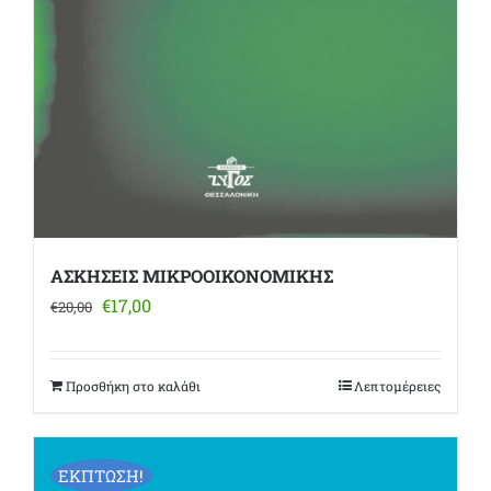
ΑΣΚΗΣΕΙΣ ΜΙΚΡΟΟΙΚΟΝΟΜΙΚΗΣ
Original
Η
€
17,00
€
20,00
price
τρέχουσα
was:
τιμή
€20,00.
είναι:
Προσθήκη στο καλάθι
Λεπτομέρειες
€17,00.
ΕΚΠΤΩΣΗ!