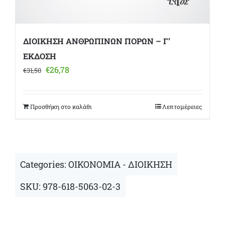
ΔΙΟΙΚΗΣΗ ΑΝΘΡΩΠΙΝΩΝ ΠΟΡΩΝ – Γ’
ΕΚΔΟΣΗ
Original
Η
€
26,78
€
31,50
price
τρέχουσα
was:
τιμή
€31,50.
είναι:
Προσθήκη στο καλάθι
Λεπτομέρειες
€26,78.
Categories:
ΟΙΚΟΝΟΜΙΑ - ΔΙΟΙΚΗΣΗ
SKU:
978-618-5063-02-3