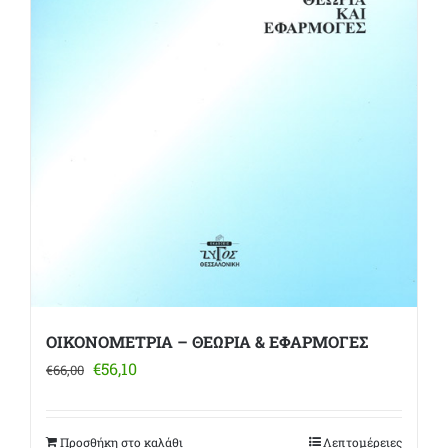
ΟΙΚΟΝΟΜΕΤΡΙΑ – ΘΕΩΡΙΑ & ΕΦΑΡΜΟΓΕΣ
Original
Η
€
56,10
€
66,00
price
τρέχουσα
was:
τιμή
€66,00.
είναι:
Προσθήκη στο καλάθι
Λεπτομέρειες