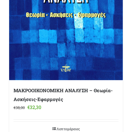
ΜΑΚΡΟΟΙΚΟΝΟΜΙΚΗ ΑΝΑΛΥΣΗ – Θεωρία-
Ασκήσεις-Εφαρμογές
Original
Η
€
32,30
€
38,00
price
τρέχουσα
was:
τιμή
€38,00.
είναι:
Λεπτομέρειες