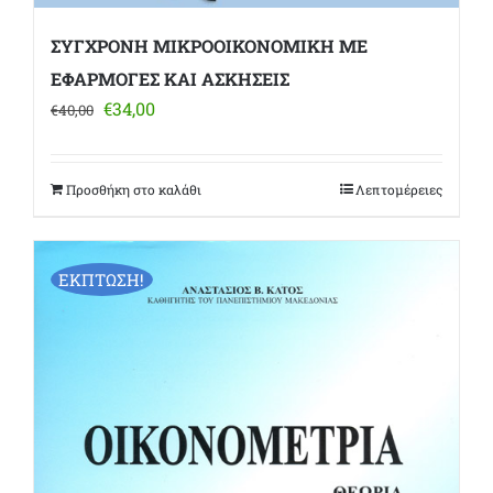
ΣΥΓΧΡΟΝΗ ΜΙΚΡΟΟΙΚΟΝΟΜΙΚΗ ΜΕ
ΕΦΑΡΜΟΓΕΣ ΚΑΙ ΑΣΚΗΣΕΙΣ
Original
Η
€
34,00
€
40,00
price
τρέχουσα
was:
τιμή
€40,00.
είναι:
Προσθήκη στο καλάθι
Λεπτομέρειες
€34,00.
ΕΚΠΤΩΣΗ!