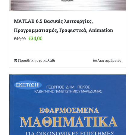
MATLAB 6.5 Βασικές λειτουργίες,
Προγραμματισμός, Γραφιστικά, Animation
Original
Η
€
34,00
€
40,00
price
τρέχουσα
was:
τιμή
€40,00.
είναι:
Προσθήκη στο καλάθι
Λεπτομέρειες
€34,00.
ΕΚΠΤΩΣΗ!