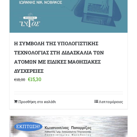
Η ΣΥΜΒΟΛΗ ΤΗΣ ΥΠΟΛΟΓΙΣΤΙΚΗΣ
ΤΕΧΝΟΛΟΓΙΑΣ ΣΤΗ ΔΙΔΑΣΚΑΛΙΑ ΤΩΝ
ΑΤΟΜΩΝ ΜΕ ΕΙΔΙΚΕΣ ΜΑΘΗΣΙΑΚΕΣ
ΔΥΣΧΕΡΕΙΕΣ
Original
Η
€
15,30
€
18,00
price
τρέχουσα
was:
τιμή
€18,00.
είναι:
Προσθήκη στο καλάθι
Λεπτομέρειες
€15,30.
ΕΚΠΤΩΣΗ!