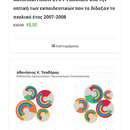
οπτική των εκπαιδευτικών που τα δίδαξαν το
σχολικό έτος 2007-2008
Original
Η
€
8,50
€
10,00
price
τρέχουσα
was:
τιμή
€10,00.
είναι:
Λεπτομέρειες
€8,50.