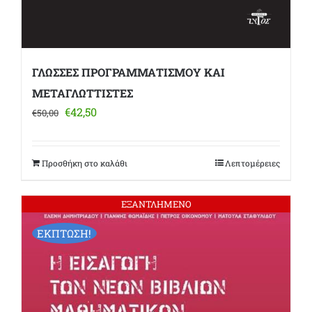
ΓΛΩΣΣΕΣ ΠΡΟΓΡΑΜΜΑΤΙΣΜΟΥ ΚΑΙ
ΜΕΤΑΓΛΩΤΤΙΣΤΕΣ
Original
Η
€
42,50
€
50,00
price
τρέχουσα
was:
τιμή
€50,00.
είναι:
Προσθήκη στο καλάθι
Λεπτομέρειες
€42,50.
ΕΞΑΝΤΛΗΜΕΝΟ
ΕΚΠΤΩΣΗ!