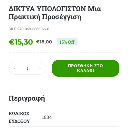
ΔΙΚΤΥΑ ΥΠΟΛΟΓΙΣΤΩΝ Μια
Πρακτική Προσέγγιση
SKU
978-960-8065-66-6
€
15,30
15% Off
€
18,00
Original
Η
price
τρέχουσα
was:
τιμή
ΠΡΟΣΘΉΚΗ ΣΤΟ
ΔΙΚΤΥΑ
ΚΑΛΆΘΙ
€18,00.
είναι:
ΥΠΟΛΟΓΙΣΤΩΝ
€15,30.
Μια
Πρακτική
Περιγραφή
Προσέγγιση
ποσότητα
ΚΩΔΙΚΟΣ
1834
ΕΥΔΟΞΟY