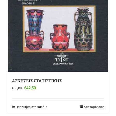
ΑΣΚΗΣΕΙΣ ΣΤΑΤΙΣΤΙΚΗΣ
Original
Η
€
42,50
€
50,00
price
τρέχουσα
was:
τιμή
€50,00.
είναι:
Προσθήκη στο καλάθι
Λεπτομέρειες
€42,50.