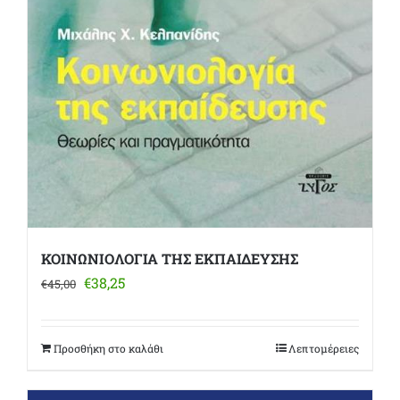
ΚΟΙΝΩΝΙΟΛΟΓΙΑ ΤΗΣ ΕΚΠΑΙΔΕΥΣΗΣ
Original
Η
€
38,25
€
45,00
price
τρέχουσα
was:
τιμή
€45,00.
είναι:
Προσθήκη στο καλάθι
Λεπτομέρειες
€38,25.