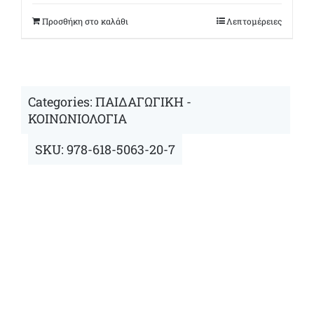
was:
τιμή
€10,00.
είναι:
Προσθήκη στο καλάθι
Λεπτομέρειες
€8,50.
Categories:
ΠΑΙΔΑΓΩΓΙΚΗ -
ΚΟΙΝΩΝΙΟΛΟΓΙΑ
SKU:
978-618-5063-20-7