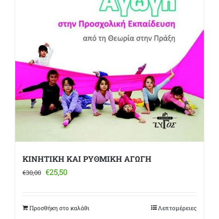
ΚΙΝΗΤΙΚΗ ΚΑΙ ΡΥΘΜΙΚΗ ΑΓΩΓΗ
Original
Η
€
25,50
€
30,00
price
τρέχουσα
was:
τιμή
€30,00.
είναι:
Προσθήκη στο καλάθι
Λεπτομέρειες
€25,50.