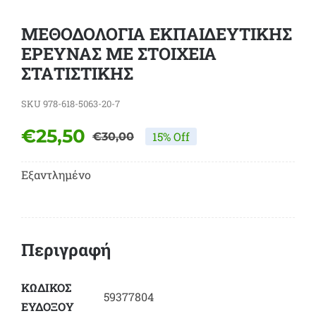
ΜΕΘΟΔΟΛΟΓΙΑ ΕΚΠΑΙΔΕΥΤΙΚΗΣ
ΕΡΕΥΝΑΣ ΜΕ ΣΤΟΙΧΕΙΑ
ΣΤΑΤΙΣΤΙΚΗΣ
SKU
978-618-5063-20-7
€
25,50
15% Off
€
30,00
Original
Η
price
τρέχουσα
Εξαντλημένο
was:
τιμή
€30,00.
είναι:
€25,50.
Περιγραφή
ΚΩΔΙΚΟΣ
59377804
ΕΥΔΟΞΟY