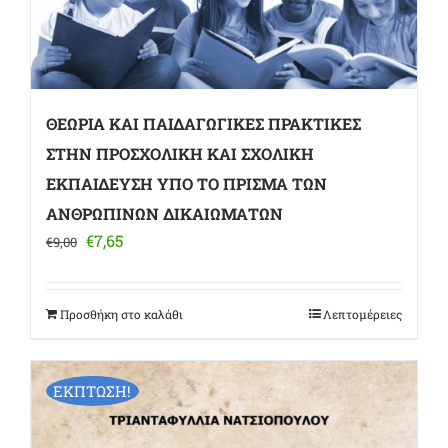
ΘΕΩΡΙΑ ΚΑΙ ΠΑΙΔΑΓΩΓΙΚΕΣ ΠΡΑΚΤΙΚΕΣ
ΣΤΗΝ ΠΡΟΣΧΟΛΙΚΗ ΚΑΙ ΣΧΟΛΙΚΗ
ΕΚΠΑΙΔΕΥΣΗ ΥΠΟ ΤΟ ΠΡΙΣΜΑ ΤΩΝ
ΑΝΘΡΩΠΙΝΩΝ ΔΙΚΑΙΩΜΑΤΩΝ
Original
Η
€
7,65
€
9,00
price
τρέχουσα
was:
τιμή
€9,00.
είναι:
Προσθήκη στο καλάθι
Λεπτομέρειες
€7,65.
ΕΚΠΤΩΣΗ!