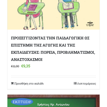
ΠΡΟΣΕΓΓΙΖΟΝΤΑΣ ΤΗΝ ΠΑΙΔΑΓΩΓΙΚΗ ΩΣ
ΕΠΙΣΤΗΜΗ ΤΗΣ ΑΓΩΓΗΣ ΚΑΙ ΤΗΣ
ΕΚΠΑΙΔΕΥΣΗΣ: ΠΟΡΕΙΑ, ΠΡΟΒΛΗΜΑΤΙΣΜΟΙ,
ΑΝΑΣΤΟΧΑΣΜΟΙ
Original
Η
€
9,35
€
11,00
price
τρέχουσα
was:
τιμή
€11,00.
είναι:
Προσθήκη στο καλάθι
Λεπτομέρειες
€9,35.
ΕΚΠΤΩΣΗ!