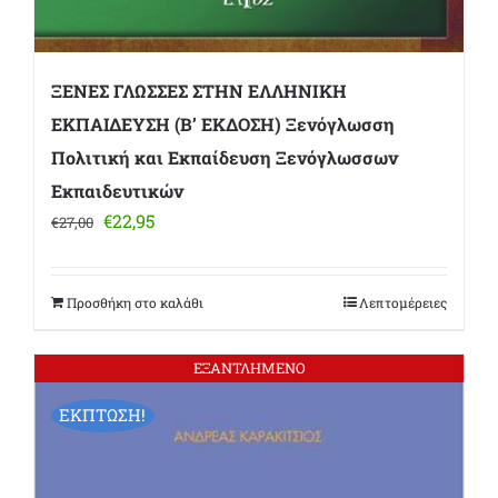
ΞΕΝΕΣ ΓΛΩΣΣΕΣ ΣΤΗΝ ΕΛΛΗΝΙΚΗ
ΕΚΠΑΙΔΕΥΣΗ (Β’ ΕΚΔΟΣΗ) Ξενόγλωσση
Πολιτική και Εκπαίδευση Ξενόγλωσσων
Εκπαιδευτικών
Original
Η
€
22,95
€
27,00
price
τρέχουσα
was:
τιμή
€27,00.
είναι:
Προσθήκη στο καλάθι
Λεπτομέρειες
€22,95.
ΕΞΑΝΤΛΗΜΕΝΟ
ΕΚΠΤΩΣΗ!