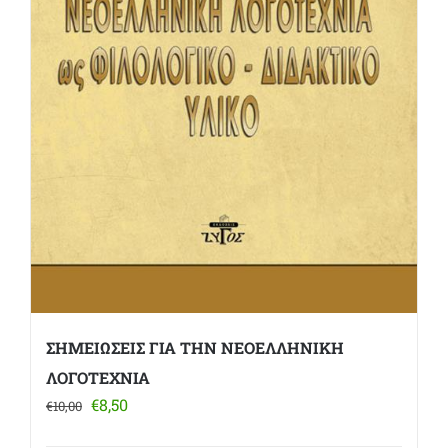
ΣΗΜΕΙΩΣΕΙΣ ΓΙΑ ΤΗΝ ΝΕΟΕΛΛΗΝΙΚΗ
ΛΟΓΟΤΕΧΝΙΑ
Original
Η
€
8,50
€
10,00
price
τρέχουσα