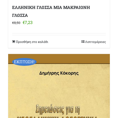
ΕΛΛΗΝΙΚΗ ΓΛΩΣΣΑ ΜΙΑ ΜΑΚΡΑΙΩΝΗ
ΓΛΩΣΣΑ
Original
Η
€
7,23
€
8,50
price
τρέχουσα
was:
τιμή
€8,50.
είναι:
Προσθήκη στο καλάθι
Λεπτομέρειες
€7,23.
ΕΚΠΤΩΣΗ!