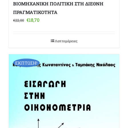
ΒΙΟΜΗΧΑΝΙΚΗ ΠΟΛΙΤΙΚΗ ΣΤΗ ΔΙΕΘΝΗ
ΠΡΑΓΜΑΤΙΚΟΤΗΤΑ
Original
Η
€
18,70
€
22,00
price
τρέχουσα
was:
τιμή
€22,00.
είναι:
Λεπτομέρειες
€18,70.
ΕΚΠΤΩΣΗ!