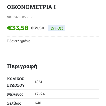
ΟΙΚΟΝΟΜΕΤΡΙΑ Ι
SKU
960-8065-15-1
€
33,58
15% Off
€
39,50
Original
Η
price
τρέχουσα
Εξαντλημένο
was:
τιμή
€39,50.
είναι:
€33,58.
Περιγραφή
ΚΩΔΙΚΟΣ
1861
ΕΥΔΟΞΟY
17×24
Μέγεθος
640
Σελίδες