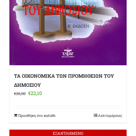
ΤΑ ΟΙΚΟΝΟΜΙΚΑ ΤΩΝ ΠΡΟΜΗΘΕΙΩΝ ΤΟΥ
ΔΗΜΟΣΙΟΥ
Original
Η
€
22,10
€
26,00
price
τρέχουσα
was:
τιμή
€26,00.
είναι:
Προσθήκη στο καλάθι
Λεπτομέρειες
€22,10.
ΕΞΑΝΤΛΗΜΕΝΟ