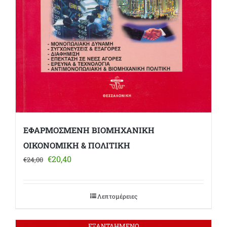
ΕΦΑΡΜΟΣΜΕΝΗ ΒΙΟΜΗΧΑΝΙΚΗ
ΟΙΚΟΝΟΜΙΚΗ & ΠΟΛΙΤΙΚΗ
Original
Η
€
20,40
€
24,00
price
τρέχουσα
was:
τιμή
€24,00.
είναι:
Λεπτομέρειες
€20,40.
ΕΞΑΝΤΛΗΜΕΝΟ