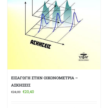
ΕΙΣΑΓΩΓΗ ΣΤΗΝ ΟΙΚΟΝΟΜΕΤΡΙΑ –
ΑΣΚΗΣΕΙΣ
Original
Η
€
20,40
€
24,00
price
τρέχουσα
was:
τιμή