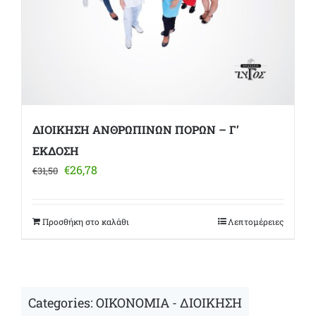
ΔΙΟΙΚΗΣΗ ΑΝΘΡΩΠΙΝΩΝ ΠΟΡΩΝ – Γ’
ΕΚΔΟΣΗ
Original
Η
€
26,78
€
31,50
price
τρέχουσα
was:
τιμή
€31,50.
είναι:
Προσθήκη στο καλάθι
Λεπτομέρειες
€26,78.
Categories:
ΟΙΚΟΝΟΜΙΑ - ΔΙΟΙΚΗΣΗ