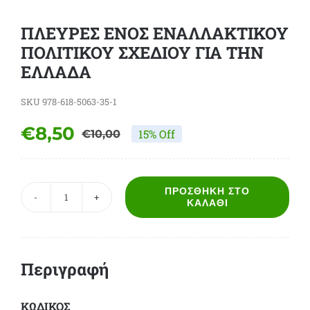
ΠΛΕΥΡΕΣ ΕΝΟΣ ΕΝΑΛΛΑΚΤΙΚΟΥ
ΠΟΛΙΤΙΚΟΥ ΣΧΕΔΙΟΥ ΓΙΑ ΤΗΝ
ΕΛΛΑΔΑ
SKU
978-618-5063-35-1
€
8,50
15% Off
€
10,00
Original
Η
price
τρέχουσα
was:
τιμή
ΠΡΟΣΘΉΚΗ ΣΤΟ
ΠΛΕΥΡΕΣ
ΚΑΛΆΘΙ
€10,00.
είναι:
ΕΝΟΣ
€8,50.
ΕΝΑΛΛΑΚΤΙΚΟΥ
ΠΟΛΙΤΙΚΟΥ
Περιγραφή
ΣΧΕΔΙΟΥ
ΓΙΑ
ΤΗΝ
ΚΩΔΙΚΟΣ