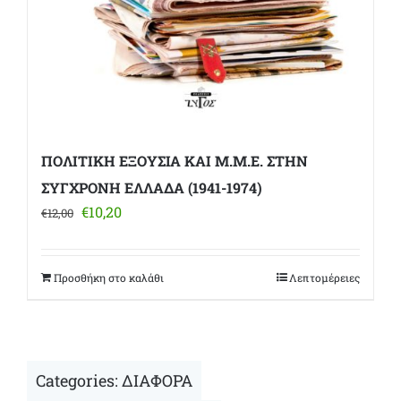
ΠΟΛΙΤΙΚΗ ΕΞΟΥΣΙΑ ΚΑΙ Μ.Μ.Ε. ΣΤΗΝ
ΣΥΓΧΡΟΝΗ ΕΛΛΑΔΑ (1941-1974)
Original
Η
€
10,20
€
12,00
price
τρέχουσα
was:
τιμή
€12,00.
είναι:
Προσθήκη στο καλάθι
Λεπτομέρειες
€10,20.
Categories:
ΔΙΑΦΟΡΑ