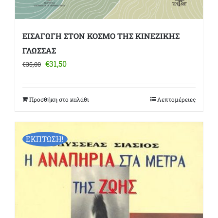
ΕΙΣΑΓΩΓΗ ΣΤΟΝ ΚΟΣΜΟ ΤΗΣ ΚΙΝΕΖΙΚΗΣ
ΓΛΩΣΣΑΣ
Original
Η
€
31,50
€
35,00
price
τρέχουσα
was:
τιμή
€35,00.
είναι:
Προσθήκη στο καλάθι
Λεπτομέρειες
€31,50.
ΕΚΠΤΩΣΗ!