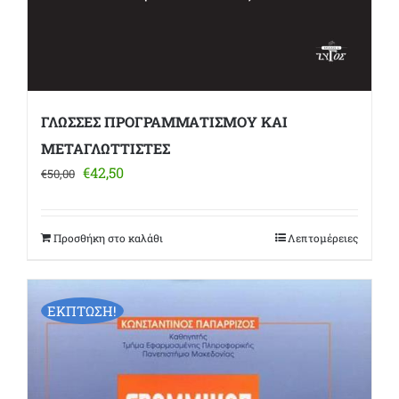
ΓΛΩΣΣΕΣ ΠΡΟΓΡΑΜΜΑΤΙΣΜΟΥ ΚΑΙ
ΜΕΤΑΓΛΩΤΤΙΣΤΕΣ
Original
Η
€
42,50
€
50,00
price
τρέχουσα
was:
τιμή
€50,00.
είναι:
Προσθήκη στο καλάθι
Λεπτομέρειες
€42,50.
ΕΚΠΤΩΣΗ!