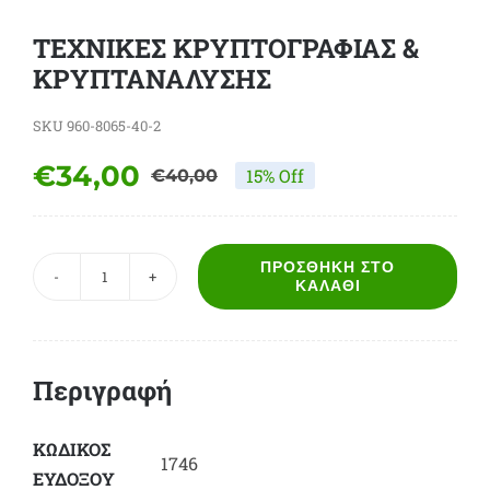
ΤΕΧΝΙΚΕΣ ΚΡΥΠΤΟΓΡΑΦΙΑΣ &
ΚΡΥΠΤΑΝΑΛΥΣΗΣ
SKU
960-8065-40-2
€
34,00
15% Off
€
40,00
Original
Η
price
τρέχουσα
was:
τιμή
ΠΡΟΣΘΉΚΗ ΣΤΟ
ΤΕΧΝΙΚΕΣ
ΚΑΛΆΘΙ
€40,00.
είναι:
ΚΡΥΠΤΟΓΡΑΦΙΑΣ
€34,00.
&
ΚΡΥΠΤΑΝΑΛΥΣΗΣ
Περιγραφή
ποσότητα
ΚΩΔΙΚΟΣ
1746
ΕΥΔΟΞΟY