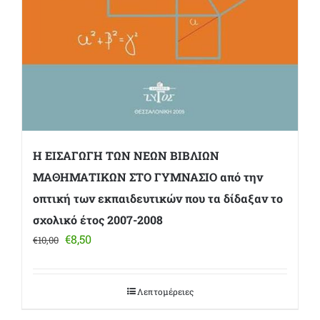
Η ΕΙΣΑΓΩΓΗ ΤΩΝ ΝΕΩΝ ΒΙΒΛΙΩΝ
ΜΑΘΗΜΑΤΙΚΩΝ ΣΤΟ ΓΥΜΝΑΣΙΟ από την
οπτική των εκπαιδευτικών που τα δίδαξαν το
σχολικό έτος 2007-2008
Original
Η
€
8,50
€
10,00
price
τρέχουσα
was:
τιμή
€10,00.
είναι:
Λεπτομέρειες
€8,50.