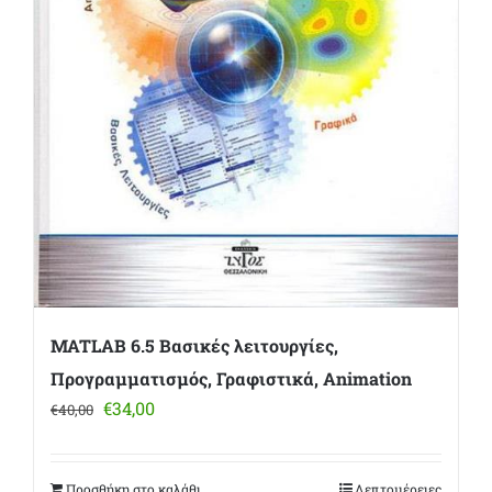
MATLAB 6.5 Βασικές λειτουργίες,
Προγραμματισμός, Γραφιστικά, Animation
Original
Η
€
34,00
€
40,00
price
τρέχουσα
was:
τιμή
€40,00.
είναι:
Προσθήκη στο καλάθι
Λεπτομέρειες