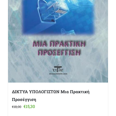
ΔΙΚΤΥΑ ΥΠΟΛΟΓΙΣΤΩΝ Μια Πρακτική
Προσέγγιση
Original
Η
€
15,30
€
18,00
price
τρέχουσα