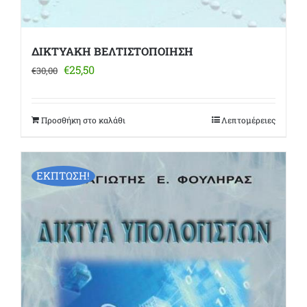
ΔΙΚΤΥΑΚΗ ΒΕΛΤΙΣΤΟΠΟΙΗΣΗ
Original
Η
€
25,50
€
30,00
price
τρέχουσα
was:
τιμή
€30,00.
είναι:
Προσθήκη στο καλάθι
Λεπτομέρειες
€25,50.
ΕΚΠΤΩΣΗ!