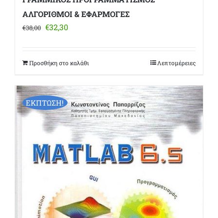
ΑΛΓΟΡΙΘΜΟΙ & ΕΦΑΡΜΟΓΕΣ
Original
Η
€
32,30
€
38,00
price
τρέχουσα
was:
τιμή
€38,00.
είναι:
Προσθήκη στο καλάθι
Λεπτομέρειες
€32,30.
ΕΚΠΤΩΣΗ!