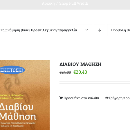
Αρχική
Shop Full Width
Ταξινόμηση βάσει
Προεπιλεγμένη παραγγελία
Προβολή
3
ΔΙΑΒΙΟΥ ΜΑΘΗΣΗ
ΕΚΠΤΩΣΗ!
Original
Η
€
20,40
€
24,00
price
τρέχουσα
was:
τιμή
€24,00.
είναι:
Προσθήκη στο καλάθι
Γρήγορη πρ
€20,40.