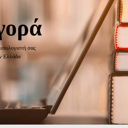
γορά
 υπολογιστή σας
ην Ελλάδα