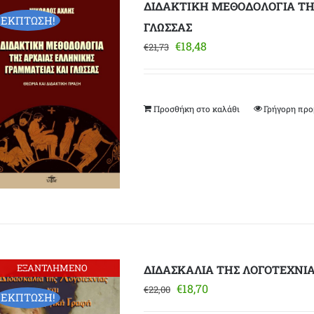
ΔΙΔΑΚΤΙΚΗ ΜΕΘΟΔΟΛΟΓΙΑ ΤΗ
ΕΚΠΤΩΣΗ!
ΓΛΩΣΣΑΣ
Original
Η
€
18,48
€
21,73
price
τρέχουσα
was:
τιμή
€21,73.
είναι:
Προσθήκη στο καλάθι
Γρήγορη πρ
€18,48.
ΕΞΑΝΤΛΗΜΕΝΟ
ΔΙΔΑΣΚΑΛΙΑ ΤΗΣ ΛΟΓΟΤΕΧΝΙ
Original
Η
€
18,70
€
22,00
ΕΚΠΤΩΣΗ!
price
τρέχουσα