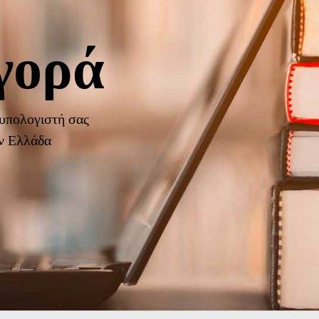
γορά
 υπολογιστή σας
ην Ελλάδα