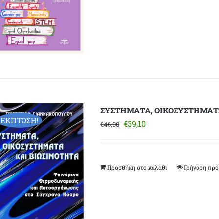
ΣΥΣΤΗΜΑΤΑ, ΟΙΚΟΣΥΣΤΗΜΑΤ
ΕΚΠΤΩΣΗ!
Original
Η
€
39,10
€
46,00
price
τρέχουσα
was:
τιμή
€46,00.
είναι:
Προσθήκη στο καλάθι
Γρήγορη πρ
€39,10.