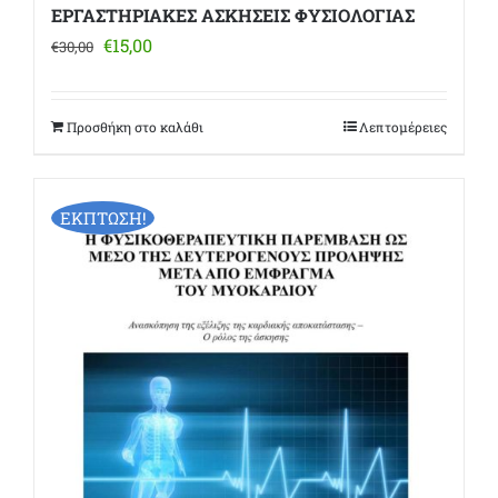
ΕΡΓΑΣΤΗΡΙΑΚΕΣ ΑΣΚΗΣΕΙΣ ΦΥΣΙΟΛΟΓΙΑΣ
Original
Η
€
15,00
€
30,00
price
τρέχουσα
was:
τιμή
€30,00.
είναι:
Προσθήκη στο καλάθι
Λεπτομέρειες
€15,00.
ΕΚΠΤΩΣΗ!