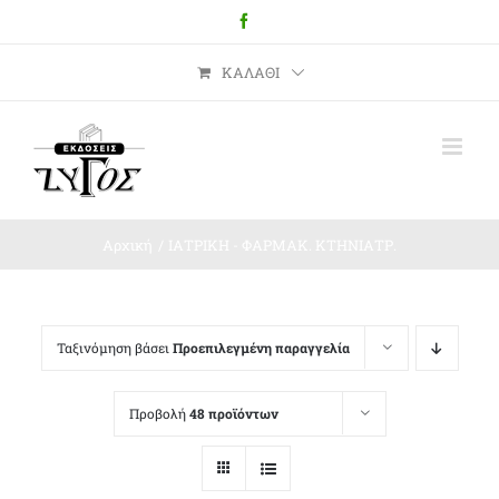
Μετάβαση
Facebook
στο
περιεχόμενο
ΚΑΛΆΘΙ
Αρχική
ΙΑΤΡΙΚΗ - ΦΑΡΜΑΚ. ΚΤΗΝΙΑΤΡ.
Ταξινόμηση βάσει
Προεπιλεγμένη παραγγελία
Προβολή
48 προϊόντων