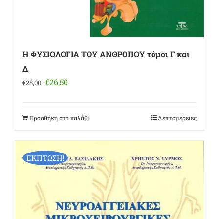
Η ΦΥΣΙΟΛΟΓΙΑ ΤΟΥ ΑΝΘΡΩΠΟΥ τόμοι Γ και
Δ
Original
Η
€
26,50
€
28,00
price
τρέχουσα
was:
τιμή
€28,00.
είναι:
Προσθήκη στο καλάθι
Λεπτομέρειες
€26,50.
ΕΚΠΤΩΣΗ!