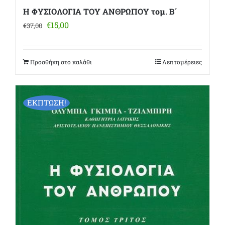
Η ΦΥΣΙΟΛΟΓΙΑ ΤΟΥ ΑΝΘΡΩΠΟΥ τομ. Β΄
Original
Η
€
15,00
€
37,00
price
τρέχουσα
was:
τιμή
€37,00.
είναι:
Προσθήκη στο καλάθι
Λεπτομέρειες
€15,00.
ΕΚΠΤΩΣΗ!