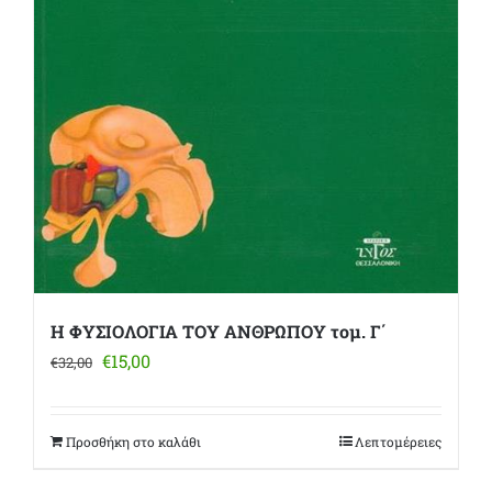
Η ΦΥΣΙΟΛΟΓΙΑ ΤΟΥ ΑΝΘΡΩΠΟΥ τομ. Γ΄
Original
Η
€
15,00
€
32,00
price
τρέχουσα
was:
τιμή
€32,00.
είναι:
Προσθήκη στο καλάθι
Λεπτομέρειες
€15,00.