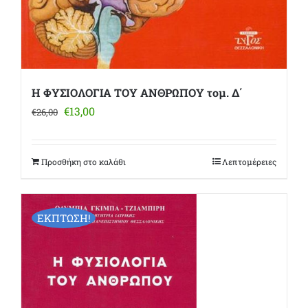
Η ΦΥΣΙΟΛΟΓΙΑ ΤΟΥ ΑΝΘΡΩΠΟΥ τομ. Δ΄
Original
Η
€
13,00
€
26,00
price
τρέχουσα
was:
τιμή
€26,00.
είναι:
Προσθήκη στο καλάθι
Λεπτομέρειες
€13,00.
ΕΚΠΤΩΣΗ!