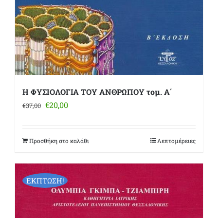
Η ΦΥΣΙΟΛΟΓΙΑ ΤΟΥ ΑΝΘΡΩΠΟΥ τομ. Α΄
Original
Η
€
20,00
€
37,00
price
τρέχουσα
was:
τιμή
€37,00.
είναι:
Προσθήκη στο καλάθι
Λεπτομέρειες
€20,00.
ΕΚΠΤΩΣΗ!