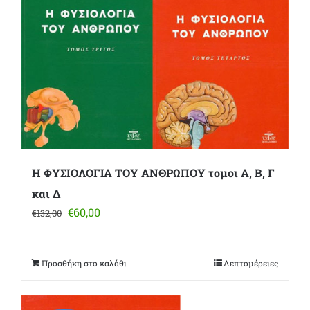
Η ΦΥΣΙΟΛΟΓΙΑ ΤΟΥ ΑΝΘΡΩΠΟΥ τομοι Α, Β, Γ
και Δ
Original
Η
€
60,00
€
132,00
price
τρέχουσα
was:
τιμή
€132,00.
είναι:
Προσθήκη στο καλάθι
Λεπτομέρειες
€60,00.