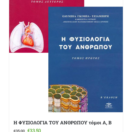
Η ΦΥΣΙΟΛΟΓΙΑ ΤΟΥ ΑΝΘΡΩΠΟΥ τόμοι Α, Β
Original
Η
€
33,50
€
35,00