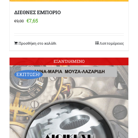
ΔΙΕΘΝΕΣ ΕΜΠΟΡΙΟ
Original
Η
€
7,65
€
9,00
price
τρέχουσα
was:
τιμή
€9,00.
είναι:
Προσθήκη στο καλάθι
Λεπτομέρειες
€7,65.
ΕΞΑΝΤΛΗΜΕΝΟ
ΕΚΠΤΩΣΗ!