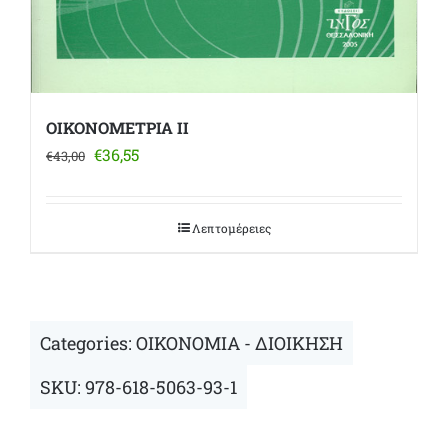
ΟΙΚΟΝΟΜΕΤΡΙΑ ΙΙ
Original
Η
€
36,55
€
43,00
price
τρέχουσα
was:
τιμή
€43,00.
είναι:
Λεπτομέρειες
€36,55.
Categories:
ΟΙΚΟΝΟΜΙΑ - ΔΙΟΙΚΗΣΗ
SKU:
978-618-5063-93-1