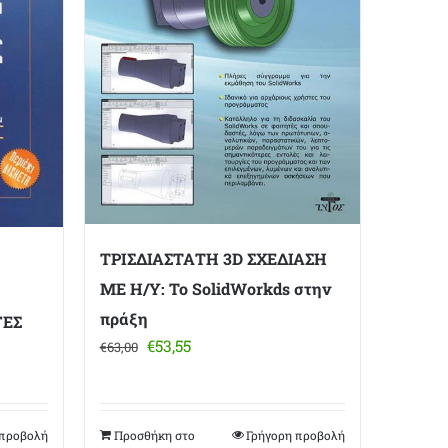
ΤΡΙΣΔΙΑΣΤΑΤΗ 3D ΣΧΕΔΙΑΣΗ
ΜΕ Η/Υ: Το SolidWorkds στην
πράξη
ΓΕΣ
Original
Η
€
53,55
€
63,00
price
τρέχουσα
was:
τιμή
€63,00.
είναι:
 προβολή
Προσθήκη στο
Γρήγορη προβολή
€53,55.