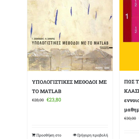
ΠΩΣ 
ΥΠΟΛΟΓΙΣΤΙΚΕΣ ΜΕΘΟΔΟΙ ΜΕ
ΚΛΑΣ
ΤΟ MATLAB
Original
Η
€
23,80
εννοι
€
28,00
price
τρέχουσα
μαθημ
was:
τιμή
€
30,00
€28,00.
είναι:
€23,80.
Προσθήκη στο
Γρήγορη προβολή