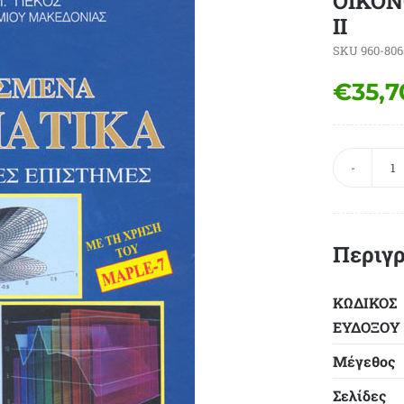
ΟΙΚΟΝ
ΙΙ
SKU
960-806
€
35,7
Ε
Μ
Γ
Ο
Περιγ
Ε
Τ
ΚΩΔΙΚΟΣ
ΙΙ
ΕΥΔΟΞΟY
π
Μέγεθος
Σελίδες