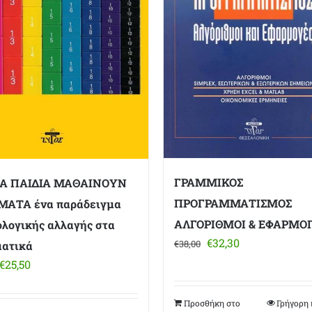
ΓΡΑΜΜΙΚΟΣ
ΤΑ ΠΑΙΔΙΑ ΜΑΘΑΙΝΟΥΝ
ΠΡΟΓΡΑΜΜΑΤΙΣΜΟΣ
ΜΑΤΑ ένα παράδειγμα
ΑΛΓΟΡΙΘΜΟΙ & ΕΦΑΡΜΟ
ολογικής αλλαγής στα
Original
Η
€
32,30
€
38,00
ατικά
price
τρέχουσα
Original
Η
€
25,50
was:
τιμή
price
τρέχουσα
€38,00.
είναι:
was:
τιμή
Προσθήκη στο
Γρήγορη
€32,30.