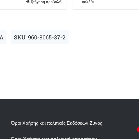
€30,00.
είναι:
Γρήγορη προβολή
καλάθι
€25,50.
Α
SKU:
960-8065-37-2
Όροι Χρήσης και πολιτικές Εκδόσεων Ζυγός
Όροι Χρήσης και πολιτική απορρήτου