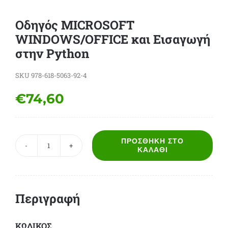
Οδηγός MICROSOFT
WINDOWS/OFFICE και Εισαγωγή
στην Python
SKU
978-618-5063-92-4
€
74,60
ΠΡΟΣΘΉΚΗ ΣΤΟ
Οδηγός
ΚΑΛΆΘΙ
MICROSOFT
WINDOWS/OFFICE
και
Περιγραφή
Εισαγωγή
στην
Python
ΚΩΔΙΚΟΣ