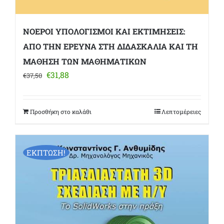
ΝΟΕΡΟΙ ΥΠΟΛΟΓΙΣΜΟΙ ΚΑΙ ΕΚΤΙΜΗΣΕΙΣ:
ΑΠΟ ΤΗΝ ΕΡΕΥΝΑ ΣΤΗ ΔΙΔΑΣΚΑΛΙΑ ΚΑΙ ΤΗ
ΜΑΘΗΣΗ ΤΩΝ ΜΑΘΗΜΑΤΙΚΩΝ
Original
Η
€
31,88
€
37,50
price
τρέχουσα
was:
τιμή
€37,50.
είναι:
Προσθήκη στο καλάθι
Λεπτομέρειες
€31,88.
ΕΚΠΤΩΣΗ!