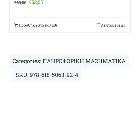
Original
Η
€
53,55
€
63,00
price
τρέχουσα
was:
τιμή
€63,00.
είναι:
Προσθήκη στο καλάθι
Λεπτομέρειες
€53,55.
Categories:
ΠΛΗΡΟΦΟΡΙΚΗ ΜΑΘΗΜΑΤΙΚΑ
SKU:
978-618-5063-92-4