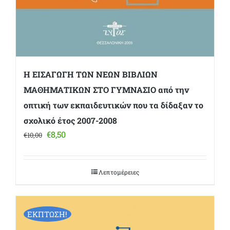
Η ΕΙΣΑΓΩΓΗ ΤΩΝ ΝΕΩΝ ΒΙΒΛΙΩΝ
ΜΑΘΗΜΑΤΙΚΩΝ ΣΤΟ ΓΥΜΝΑΣΙΟ από την
οπτική των εκπαιδευτικών που τα δίδαξαν το
σχολικό έτος 2007-2008
Original
Η
€
8,50
€
10,00
price
τρέχουσα
was:
τιμή
€10,00.
είναι:
Λεπτομέρειες
€8,50.
ΕΚΠΤΩΣΗ!