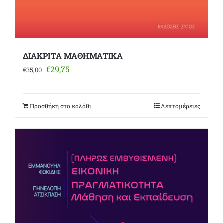
ΔΙΑΚΡΙΤΑ ΜΑΘΗΜΑΤΙΚΑ
Original
Η
€
29,75
€
35,00
price
τρέχουσα
was:
τιμή
€35,00.
είναι:
Προσθήκη στο καλάθι
Λεπτομέρειες
€29,75.