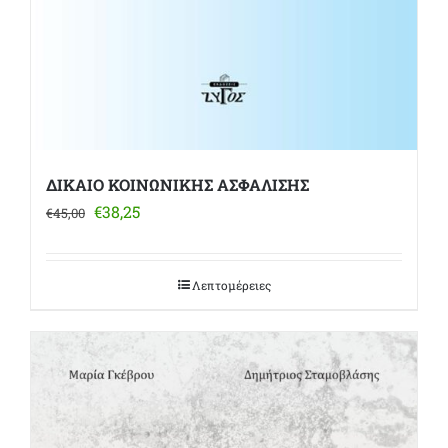
ΔΙΚΑΙΟ ΚΟΙΝΩΝΙΚΗΣ ΑΣΦΑΛΙΣΗΣ
Original
Η
€
38,25
€
45,00
price
τρέχουσα
was:
τιμή
€45,00.
είναι:
Λεπτομέρειες
€38,25.