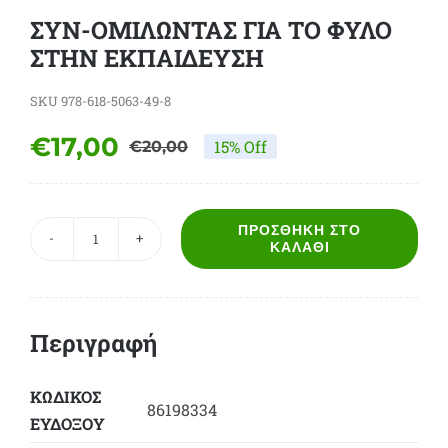
ΣΥΝ-ΟΜΙΛΩΝΤΑΣ ΓΙΑ ΤΟ ΦΥΛΟ
ΣΤΗΝ ΕΚΠΑΙΔΕΥΣΗ
SKU
978-618-5063-49-8
€
17,00
15% Off
€
20,00
Original
Η
price
τρέχουσα
was:
τιμή
ΠΡΟΣΘΉΚΗ ΣΤΟ
ΣΥΝ-
ΚΑΛΆΘΙ
€20,00.
είναι:
ΟΜΙΛΩΝΤΑΣ
€17,00.
ΓΙΑ
ΤΟ
Περιγραφή
ΦΥΛΟ
ΣΤΗΝ
ΕΚΠΑΙΔΕΥΣΗ
ΚΩΔΙΚΟΣ
86198334
ποσότητα
ΕΥΔΟΞΟY