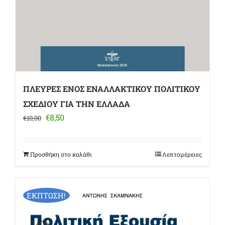
ΠΛΕΥΡΕΣ ΕΝΟΣ ΕΝΑΛΛΑΚΤΙΚΟΥ ΠΟΛΙΤΙΚΟΥ
ΣΧΕΔΙΟΥ ΓΙΑ ΤΗΝ ΕΛΛΑΔΑ
Original
Η
€
8,50
€
10,00
price
τρέχουσα
was:
τιμή
€10,00.
είναι:
Προσθήκη στο καλάθι
Λεπτομέρειες
€8,50.
ΕΚΠΤΩΣΗ!