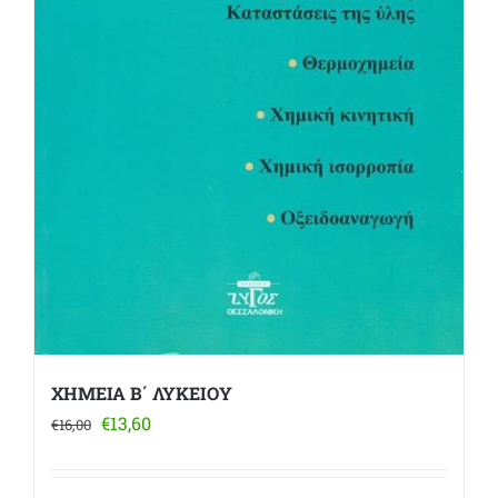
ΧΗΜΕΙΑ Β΄ ΛΥΚΕΙΟΥ
Original
Η
€
13,60
€
16,00
price
τρέχουσα
was:
τιμή