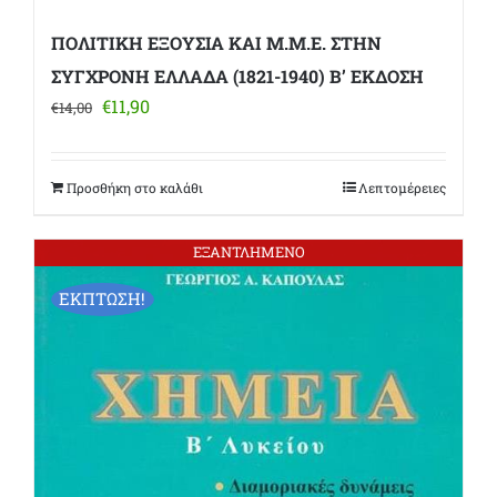
ΠΟΛΙΤΙΚΗ ΕΞΟΥΣΙΑ ΚΑΙ Μ.Μ.Ε. ΣΤΗΝ
ΣΥΓΧΡΟΝΗ ΕΛΛΑΔΑ (1821-1940) Β’ ΕΚΔΟΣΗ
Original
Η
€
11,90
€
14,00
price
τρέχουσα
was:
τιμή
€14,00.
είναι:
Προσθήκη στο καλάθι
Λεπτομέρειες
€11,90.
ΕΞΑΝΤΛΗΜΕΝΟ
ΕΚΠΤΩΣΗ!