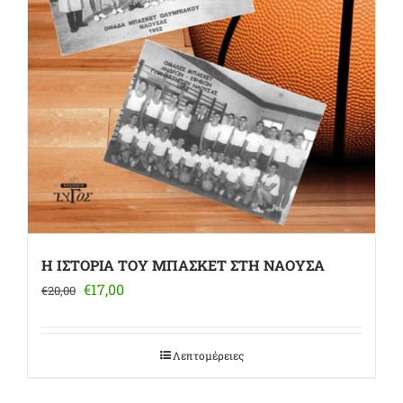
Η ΙΣΤΟΡΙΑ ΤΟΥ ΜΠΑΣΚΕΤ ΣΤΗ ΝΑΟΥΣΑ
Original
Η
€
17,00
€
20,00
price
τρέχουσα
was:
τιμή
€20,00.
είναι:
Λεπτομέρειες
€17,00.