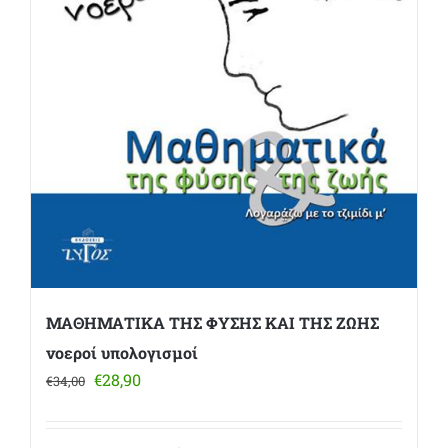
ΜΑΘΗΜΑΤΙΚΑ ΤΗΣ ΦΥΣΗΣ ΚΑΙ ΤΗΣ ΖΩΗΣ
νοεροί υπολογισμοί
Original
Η
€
28,90
€
34,00
price
τρέχουσα
was:
τιμή