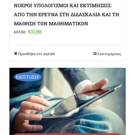
ΝΟΕΡΟΙ ΥΠΟΛΟΓΙΣΜΟΙ ΚΑΙ ΕΚΤΙΜΗΣΕΙΣ:
ΑΠΟ ΤΗΝ ΕΡΕΥΝΑ ΣΤΗ ΔΙΔΑΣΚΑΛΙΑ ΚΑΙ ΤΗ
ΜΑΘΗΣΗ ΤΩΝ ΜΑΘΗΜΑΤΙΚΩΝ
Original
Η
€
31,88
€
37,50
price
τρέχουσα
was:
τιμή
€37,50.
είναι:
Προσθήκη στο καλάθι
Λεπτομέρειες
€31,88.
ΕΚΠΤΩΣΗ!