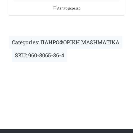
was:
τιμή
€55,00.
είναι:
Λεπτομέρειες
€49,50.
Categories:
ΠΛΗΡΟΦΟΡΙΚΗ ΜΑΘΗΜΑΤΙΚΑ
SKU:
960-8065-36-4