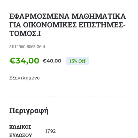
ΕΦΑΡΜΟΣΜΕΝΑ ΜΑΘΗΜΑΤΙΚΑ
ΓΙΑ ΟΙΚΟΝΟΜΙΚΕΣ ΕΠΙΣΤΗΜΕΣ-
ΤΟΜΟΣ.Ι
SKU
960-8065-36-4
€
34,00
15% Off
€
40,00
Original
Η
price
τρέχουσα
Εξαντλημένο
was:
τιμή
€40,00.
είναι:
€34,00.
Περιγραφή
ΚΩΔΙΚΟΣ
1792
ΕΥΔΟΞΟY