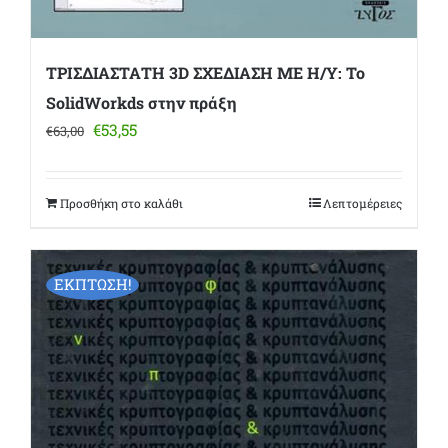
ΤΡΙΣΔΙΑΣΤΑΤΗ 3D ΣΧΕΔΙΑΣΗ ΜΕ Η/Υ: Το
SolidWorkds στην πράξη
Original
Η
€
53,55
€
63,00
price
τρέχουσα
was:
τιμή
€63,00.
είναι:
Προσθήκη στο καλάθι
Λεπτομέρειες
€53,55.
ΕΚΠΤΩΣΗ!