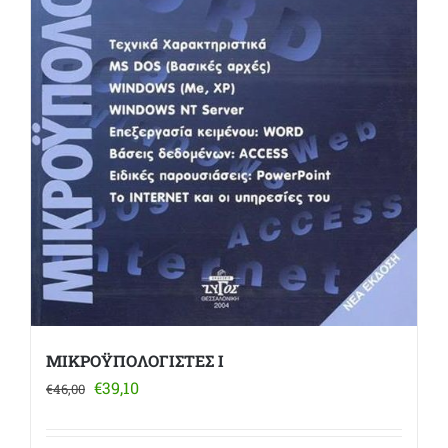
ΜΙΚΡΟΫΠΟΛΟΓΙΣΤΕΣ Ι
Original
Η
€
39,10
€
46,00
price
τρέχουσα
was:
τιμή