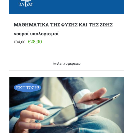
ΜΑΘΗΜΑΤΙΚΑ ΤΗΣ ΦΥΣΗΣ ΚΑΙ ΤΗΣ ΖΩΗΣ
νοεροί υπολογισμοί
Original
Η
€
28,90
€
34,00
price
τρέχουσα
was:
τιμή
€34,00.
είναι:
Λεπτομέρειες
€28,90.
ΕΚΠΤΩΣΗ!