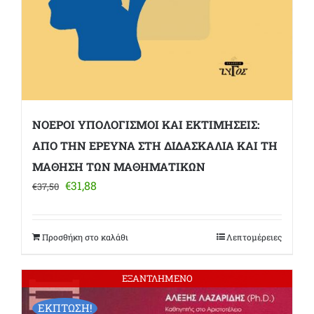
ΝΟΕΡΟΙ ΥΠΟΛΟΓΙΣΜΟΙ ΚΑΙ ΕΚΤΙΜΗΣΕΙΣ:
ΑΠΟ ΤΗΝ ΕΡΕΥΝΑ ΣΤΗ ΔΙΔΑΣΚΑΛΙΑ ΚΑΙ ΤΗ
ΜΑΘΗΣΗ ΤΩΝ ΜΑΘΗΜΑΤΙΚΩΝ
Original
Η
€
31,88
€
37,50
price
τρέχουσα
was:
τιμή
€37,50.
είναι:
Προσθήκη στο καλάθι
Λεπτομέρειες
€31,88.
ΕΞΑΝΤΛΗΜΕΝΟ
ΕΚΠΤΩΣΗ!