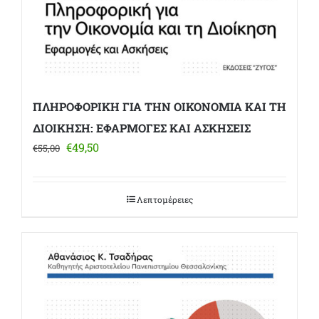
ΠΛΗΡΟΦΟΡΙΚΗ ΓΙΑ ΤΗΝ ΟΙΚΟΝΟΜΙΑ ΚΑΙ ΤΗ
ΔΙΟΙΚΗΣΗ: ΕΦΑΡΜΟΓΕΣ ΚΑΙ ΑΣΚΗΣΕΙΣ
Original
Η
€
49,50
€
55,00
price
τρέχουσα
was:
τιμή
€55,00.
είναι:
Λεπτομέρειες
€49,50.