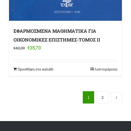
ΕΦΑΡΜΟΣΜΕΝΑ ΜΑΘΗΜΑΤΙΚΑ ΓΙΑ
ΟΙΚΟΝΟΜΙΚΕΣ ΕΠΙΣΤΗΜΕΣ-ΤΟΜΟΣ ΙΙ
Original
Η
€
35,70
€
42,00
price
τρέχουσα
was:
τιμή
€42,00.
είναι:
Προσθήκη στο καλάθι
Λεπτομέρειες
€35,70.
1
2