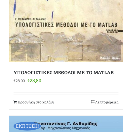
ΥΠΟΛΟΓΙΣΤΙΚΕΣ ΜΕΘΟΔΟΙ ΜΕ ΤΟ MATLAB
Original
Η
€
23,80
€
28,00
price
τρέχουσα
was:
τιμή
€28,00.
είναι:
Προσθήκη στο καλάθι
Λεπτομέρειες
€23,80.
ΕΚΠΤΩΣΗ!