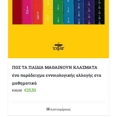
ΠΩΣ ΤΑ ΠΑΙΔΙΑ ΜΑΘΑΙΝΟΥΝ ΚΛΑΣΜΑΤΑ
ένα παράδειγμα εννοιολογικής αλλαγής στα
μαθηματικά
Original
Η
€
25,50
€
30,00
price
τρέχουσα
was:
τιμή
€30,00.
είναι:
Λεπτομέρειες
€25,50.