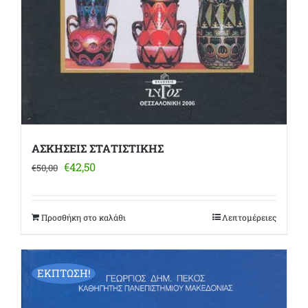
ΑΣΚΗΣΕΙΣ ΣΤΑΤΙΣΤΙΚΗΣ
Original
Η
€
42,50
€
50,00
price
τρέχουσα
was:
τιμή
€50,00.
είναι:
Προσθήκη στο καλάθι
Λεπτομέρειες
€42,50.
ΕΚΠΤΩΣΗ!