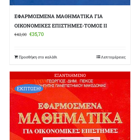
ΕΦΑΡΜΟΣΜΕΝΑ ΜΑΘΗΜΑΤΙΚΑ ΓΙΑ
ΟΙΚΟΝΟΜΙΚΕΣ ΕΠΙΣΤΗΜΕΣ-ΤΟΜΟΣ ΙΙ
Original
Η
€
35,70
€
42,00
price
τρέχουσα
was:
τιμή
€42,00.
είναι:
Προσθήκη στο καλάθι
Λεπτομέρειες
€35,70.
ΕΞΑΝΤΛΗΜΕΝΟ
ΕΚΠΤΩΣΗ!