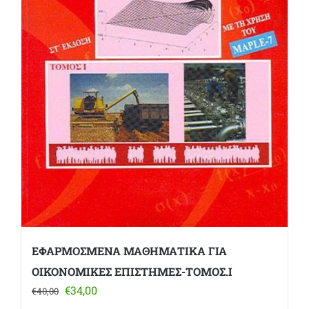
ΕΦΑΡΜΟΣΜΕΝΑ ΜΑΘΗΜΑΤΙΚΑ ΓΙΑ
ΟΙΚΟΝΟΜΙΚΕΣ ΕΠΙΣΤΗΜΕΣ-ΤΟΜΟΣ.Ι
Original
Η
€
34,00
€
40,00
price
τρέχουσα