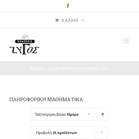
Μετάβαση
Facebook
στο
περιεχόμενο
ΚΑΛΆΘΙ
Αρχική
ΠΛΗΡΟΦΟΡΙΚΗ ΜΑΘΗΜΑΤΙΚΑ
ΠΛΗΡΟΦΟΡΙΚΗ ΜΑΘΗΜΑΤΙΚΑ
Ταξινόμηση βάσει
Ημέρα
Προβολή
16 προϊόντων