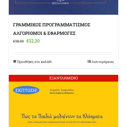
ΓΡΑΜΜΙΚΟΣ ΠΡΟΓΡΑΜΜΑΤΙΣΜΟΣ
ΑΛΓΟΡΙΘΜΟΙ & ΕΦΑΡΜΟΓΕΣ
Original
Η
€
32,30
€
38,00
price
τρέχουσα
was:
τιμή
€38,00.
είναι:
Προσθήκη στο καλάθι
Λεπτομέρειες
€32,30.
ΕΞΑΝΤΛΗΜΕΝΟ
ΕΚΠΤΩΣΗ!