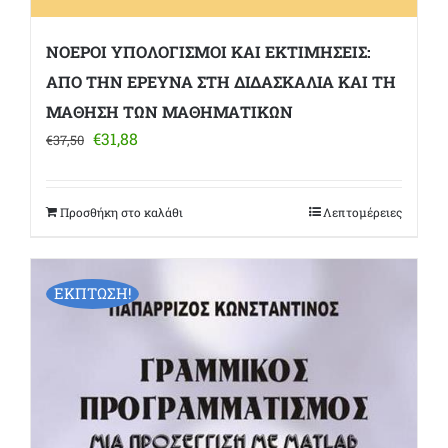
ΝΟΕΡΟΙ ΥΠΟΛΟΓΙΣΜΟΙ ΚΑΙ ΕΚΤΙΜΗΣΕΙΣ:
ΑΠΟ ΤΗΝ ΕΡΕΥΝΑ ΣΤΗ ΔΙΔΑΣΚΑΛΙΑ ΚΑΙ ΤΗ
ΜΑΘΗΣΗ ΤΩΝ ΜΑΘΗΜΑΤΙΚΩΝ
Original
Η
€
31,88
€
37,50
price
τρέχουσα
was:
τιμή
€37,50.
είναι:
Προσθήκη στο καλάθι
Λεπτομέρειες
€31,88.
ΕΚΠΤΩΣΗ!