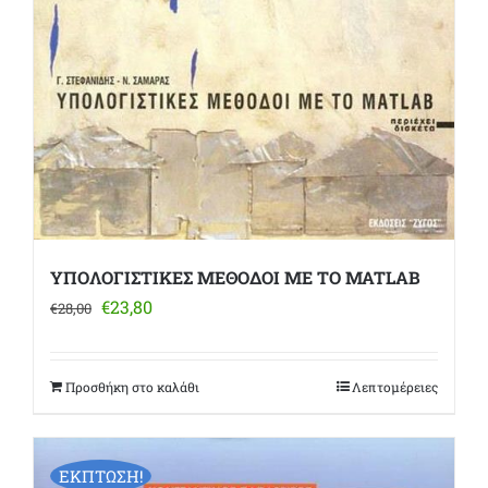
ΥΠΟΛΟΓΙΣΤΙΚΕΣ ΜΕΘΟΔΟΙ ΜΕ ΤΟ MATLAB
Original
Η
€
23,80
€
28,00
price
τρέχουσα
was:
τιμή
€28,00.
είναι:
Προσθήκη στο καλάθι
Λεπτομέρειες
€23,80.
ΕΚΠΤΩΣΗ!