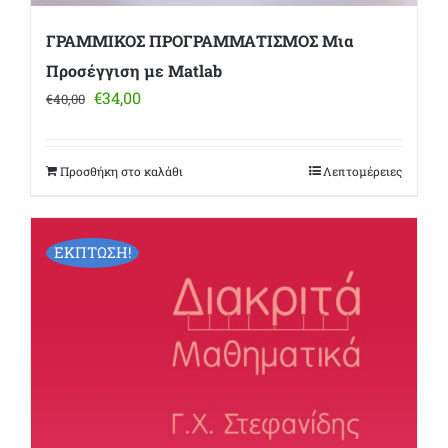
ΓΡΑΜΜΙΚΟΣ ΠΡΟΓΡΑΜΜΑΤΙΣΜΟΣ Μια
Προσέγγιση με Matlab
Original
Η
€
34,00
€
40,00
price
τρέχουσα
was:
τιμή
€40,00.
είναι:
Προσθήκη στο καλάθι
Λεπτομέρειες
€34,00.
ΕΚΠΤΩΣΗ!