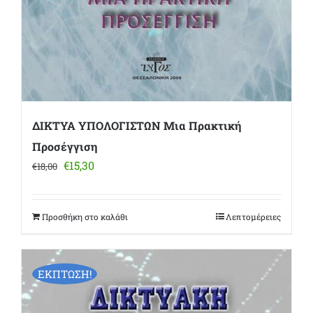
ΔΙΚΤΥΑ ΥΠΟΛΟΓΙΣΤΩΝ Μια Πρακτική
Προσέγγιση
Original
Η
€
15,30
€
18,00
price
τρέχουσα
was:
τιμή
€18,00.
είναι:
Προσθήκη στο καλάθι
Λεπτομέρειες
€15,30.
ΕΚΠΤΩΣΗ!