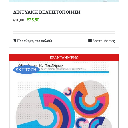
ΔΙΚΤΥΑΚΗ ΒΕΛΤΙΣΤΟΠΟΙΗΣΗ
Original
Η
€
25,50
€
30,00
price
τρέχουσα
was:
τιμή
€30,00.
είναι:
Προσθήκη στο καλάθι
Λεπτομέρειες
€25,50.
ΕΞΑΝΤΛΗΜΕΝΟ
ΕΚΠΤΩΣΗ!