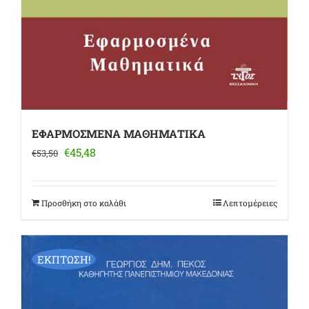
ΕΦΑΡΜΟΣΜΕΝΑ ΜΑΘΗΜΑΤΙΚΑ
Original
Η
€
45,48
€
53,50
price
τρέχουσα
was:
τιμή
€53,50.
είναι:
Προσθήκη στο καλάθι
Λεπτομέρειες
€45,48.
ΕΚΠΤΩΣΗ!