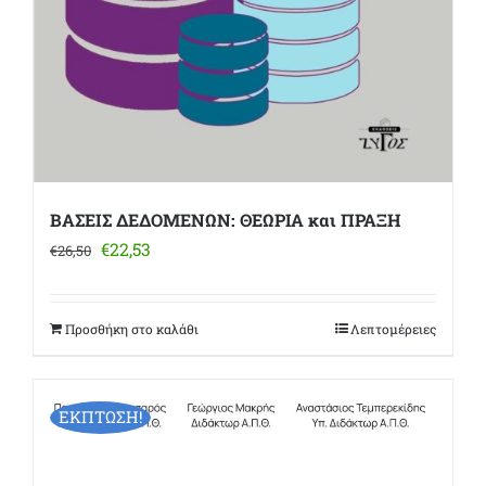
ΒΑΣΕΙΣ ΔΕΔΟΜΕΝΩΝ: ΘΕΩΡΙΑ και ΠΡΑΞΗ
Original
Η
€
22,53
€
26,50
price
τρέχουσα
was:
τιμή
€26,50.
είναι:
Προσθήκη στο καλάθι
Λεπτομέρειες
€22,53.
ΕΚΠΤΩΣΗ!