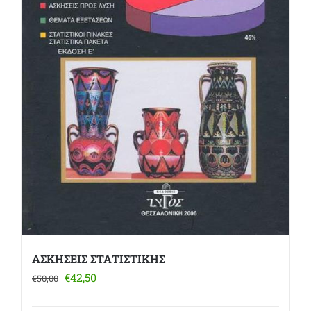
ΑΣΚΗΣΕΙΣ ΣΤΑΤΙΣΤΙΚΗΣ
Original
Η
€
42,50
€
50,00
price
τρέχουσα
was:
τιμή