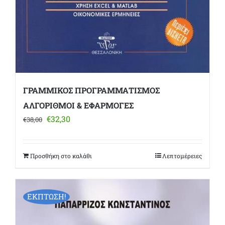
ΓΡΑΜΜΙΚΟΣ ΠΡΟΓΡΑΜΜΑΤΙΣΜΟΣ
ΑΛΓΟΡΙΘΜΟΙ & ΕΦΑΡΜΟΓΕΣ
Original
Η
€
32,30
€
38,00
price
τρέχουσα
was:
τιμή
€38,00.
είναι:
Προσθήκη στο καλάθι
Λεπτομέρειες
€32,30.
ΕΚΠΤΩΣΗ!