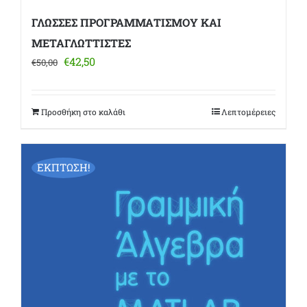
ΓΛΩΣΣΕΣ ΠΡΟΓΡΑΜΜΑΤΙΣΜΟΥ ΚΑΙ
ΜΕΤΑΓΛΩΤΤΙΣΤΕΣ
Original
Η
€
42,50
€
50,00
price
τρέχουσα
was:
τιμή
€50,00.
είναι:
Προσθήκη στο καλάθι
Λεπτομέρειες
€42,50.
ΕΚΠΤΩΣΗ!