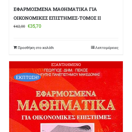
ΕΦΑΡΜΟΣΜΕΝΑ ΜΑΘΗΜΑΤΙΚΑ ΓΙΑ
ΟΙΚΟΝΟΜΙΚΕΣ ΕΠΙΣΤΗΜΕΣ-ΤΟΜΟΣ ΙΙ
Original
Η
€
35,70
€
42,00
price
τρέχουσα
was:
τιμή
€42,00.
είναι:
Προσθήκη στο καλάθι
Λεπτομέρειες
€35,70.
ΕΞΑΝΤΛΗΜΕΝΟ
ΕΚΠΤΩΣΗ!