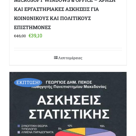
ΚΑΙ ΕΡΓΑΣΤΗΡΙΑΚΕΣ ΑΣΚΗΣΕΙΣ ΓΙΑ
ΚΟΙΝΩΝΙΚΟΥΣ ΚΑΙ ΠΟΛΙΤΙΚΟΥΣ
ΕΠΙΣΤΗΜΟΝΕΣ
Original
Η
€
39,10
€
46,00
price
τρέχουσα
was:
τιμή
€46,00.
είναι:
Λεπτομέρειες
€39,10.
ΕΚΠΤΩΣΗ!