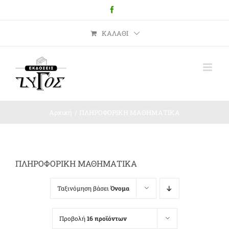
Μετάβαση
Facebook
στο
περιεχόμενο
ΚΑΛΆΘΙ
Αρχική
ΠΛΗΡΟΦΟΡΙΚΗ ΜΑΘΗΜΑΤΙΚΑ
ΠΛΗΡΟΦΟΡΙΚΗ ΜΑΘΗΜΑΤΙΚΑ
Ταξινόμηση βάσει
Όνομα
Προβολή
16 προϊόντων