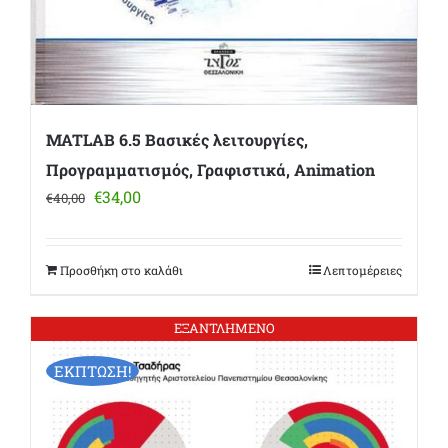
MATLAB 6.5 Βασικές λειτουργίες,
Προγραμματισμός, Γραφιστικά, Animation
Original
Η
€
34,00
€
40,00
price
τρέχουσα
was:
τιμή
€40,00.
είναι:
Προσθήκη στο καλάθι
Λεπτομέρειες
€34,00.
ΕΞΑΝΤΛΗΜΕΝΟ
ΕΚΠΤΩΣΗ!